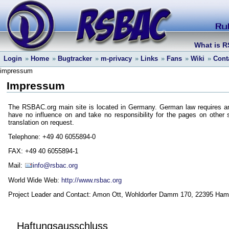
What is 
Login
»
Home
»
Bugtracker
»
m-privacy
»
Links
»
Fans
»
Wiki
»
Cont
impressum
Impressum
The RSBAC.org main site is located in Germany. German law requires an
have no influence on and take no responsibility for the pages on other
translation on request.
Telephone: +49 40 6055894-0
FAX: +49 40 6055894-1
Mail:
info@rsbac.org
World Wide Web:
http://www.rsbac.org
Project Leader and Contact: Amon Ott, Wohldorfer Damm 170, 22395 Ha
Haftungsausschluss