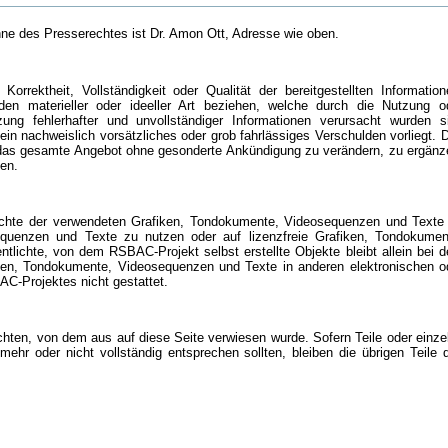
nne des Presserechtes ist Dr. Amon Ott, Adresse wie oben.
rrektheit, Vollständigkeit oder Qualität der bereitgestellten Information
n materieller oder ideeller Art beziehen, welche durch die Nutzung o
ung fehlerhafter und unvollständiger Informationen verursacht wurden s
n nachweislich vorsätzliches oder grob fahrlässiges Verschulden vorliegt. 
r das gesamte Angebot ohne gesonderte Ankündigung zu verändern, zu ergänz
len.
rrechte der verwendeten Grafiken, Tondokumente, Videosequenzen und Texte
sequenzen und Texte zu nutzen oder auf lizenzfreie Grafiken, Tondokumen
tlichte, von dem RSBAC-Projekt selbst erstellte Objekte bleibt allein bei 
iken, Tondokumente, Videosequenzen und Texte in anderen elektronischen o
C-Projektes nicht gestattet.
chten, von dem aus auf diese Seite verwiesen wurde. Sofern Teile oder einze
ehr oder nicht vollständig entsprechen sollten, bleiben die übrigen Teile 