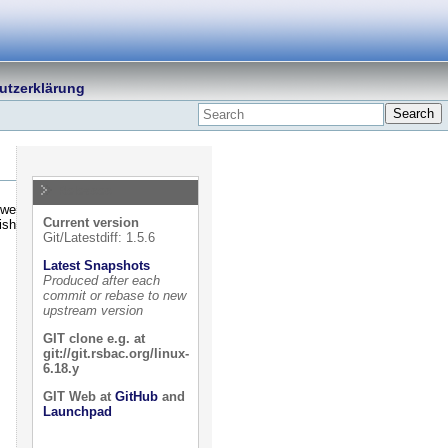
utzerklärung
Search
Releases
 we
Current version
ish
Git/Latestdiff: 1.5.6
Latest Snapshots
Produced after each
commit or rebase to new
upstream version
GIT clone e.g. at
git://git.rsbac.org/linux-
6.18.y
GIT Web at
GitHub
and
Launchpad