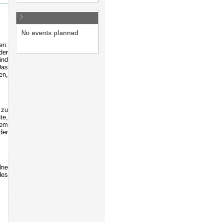
Events
No events planned
en.
der
ind
Das
en,
 zu
te,
dem
der
lne
des